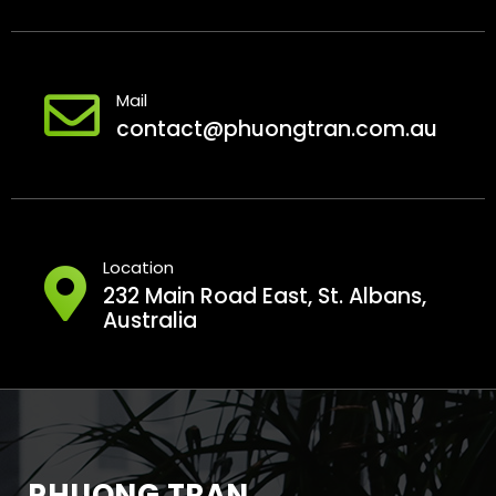
Mail
contact@phuongtran.com.au
Location
232 Main Road East, St. Albans,
Australia
PHUONG TRAN