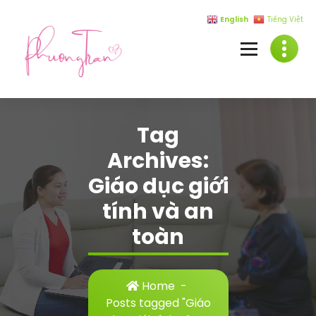
Skip
English
Tiếng Việt
to
content
Tag
Archives:
Giáo dục giới
tính và an
toàn
Home
-
Posts tagged "Giáo