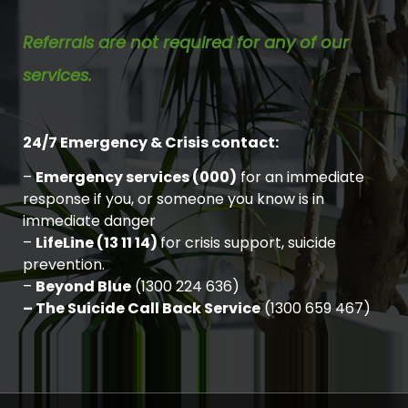
Referrals are not required for any of our
services.
24/7 Emergency & Crisis contact:
–
Emergency services (000)
for an immediate
response if you, or someone you know is in
immediate danger
–
LifeLine (13 11 14)
for crisis support, suicide
prevention.
–
Beyond Blue
(1300 224 636)
– The Suicide Call Back Service
(1300 659 467)