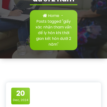
Home
-
Posts tagged "giấy
xác nhận tham vấn
để ly hôn khi thời
gian kết hôn dưới 2
năm"
20
Dec, 2024