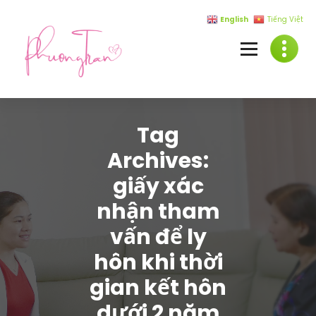
Skip
English
Tiếng Việt
to
content
Tag
Archives:
giấy xác
nhận tham
vấn để ly
hôn khi thời
gian kết hôn
dưới 2 năm