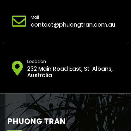
Mail
contact@phuongtran.com.au
Location
232 Main Road East, St. Albans,
Australia
PHUONG TRAN