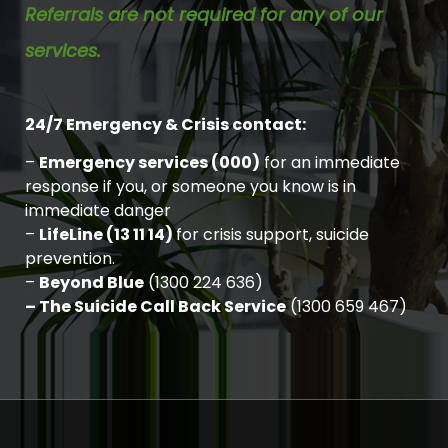
Referrals are not required for any of our
services.
24/7 Emergency & Crisis contact:
–
Emergency services (000)
for an immediate
response if you, or someone you know is in
immediate danger
–
LifeLine (13 11 14)
for crisis support, suicide
prevention.
–
Beyond Blue
(1300 224 636)
– The Suicide Call Back Service
(1300 659 467)