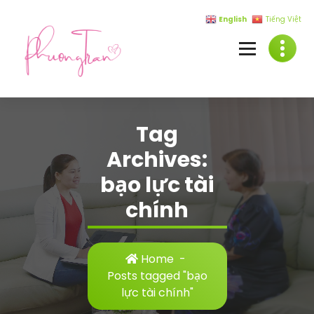
Skip
English
Tiếng Việt
to
content
Tag
Archives:
bạo lực tài
chính
Home
-
Posts tagged "bạo
lực tài chính"