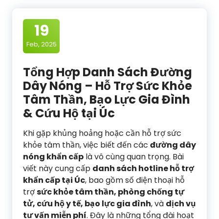
19
Feb, 2025
Tổng Hợp Danh Sách Đường
Dây Nóng – Hỗ Trợ Sức Khỏe
Tâm Thần, Bạo Lực Gia Đình
& Cứu Hộ tại Úc
Khi gặp khủng hoảng hoặc cần hỗ trợ sức
khỏe tâm thần, việc biết đến các
đường dây
nóng khẩn cấp
là vô cùng quan trọng. Bài
viết này cung cấp
danh sách hotline hỗ trợ
khẩn cấp tại Úc
, bao gồm số điện thoại hỗ
trợ
sức khỏe tâm thần, phòng chống tự
tử, cứu hộ y tế, bạo lực gia đình
, và
dịch vụ
tư vấn miễn phí
. Đây là những tổng đài hoạt