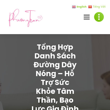
Skip
English
Tiếng Việt
to
content
Tổng Hợp
Danh Sách
Đường Dây
Nóng – Hỗ
Trợ Sức
Khỏe Tâm
Thần, Bạo
Lực Gia Đình