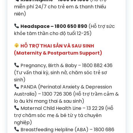
miễn phí 24/7 cho trẻ em & thanh thiếu
niên)
Headspace – 1800 650 890
(Hỗ trợ sức
khỏe tâm thần cho độ tuổi 12-25)
HỖ TRỢ THAI SẢN VÀ SAU SINH
(Maternity & Postpartum Support)
Pregnancy, Birth & Baby – 1800 882 436
(Tư vấn thai kỳ, sinh nở, chăm sóc trẻ sơ
sinh)
PANDA (Perinatal Anxiety & Depression
Australia) – 1300 726 306 (Hỗ trợ trầm cảm &
lo âu khi mang thai & sau sinh)
Maternal Child Health Line – 13 22 29 (Hỗ
trợ chăm sóc mẹ & bé từ y tá chuyên
nghiệp)
Breastfeeding Helpline (ABA) – 1800 686