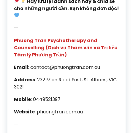
Hãy lưu lại danh sách này & chia sẻ
cho những người cần. Bạn không đơn độc!
—
Phuong Tran Psychotherapy and
Counselling
(Dịch vụ Tham vấn và Trị liệu
Tâm lý Phượng Trần)
Email
: contact@phuongtran.com.au
Address
: 232 Main Road East, St. Albans, VIC
3021
Mobile
: 0449521397
Website
: phuongtran.com.au
—