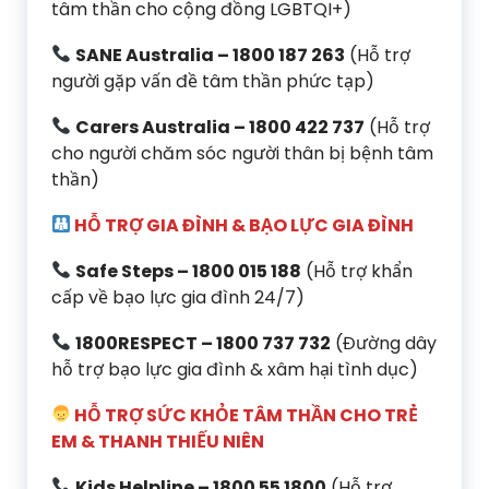
tâm thần cho cộng đồng LGBTQI+)
SANE Australia – 1800 187 263
(Hỗ trợ
người gặp vấn đề tâm thần phức tạp)
Carers Australia – 1800 422 737
(Hỗ trợ
cho người chăm sóc người thân bị bệnh tâm
thần)
HỖ TRỢ GIA ĐÌNH & BẠO LỰC GIA ĐÌNH
Safe Steps – 1800 015 188
(Hỗ trợ khẩn
cấp về bạo lực gia đình 24/7)
1800RESPECT – 1800 737 732
(Đường dây
hỗ trợ bạo lực gia đình & xâm hại tình dục)
HỖ TRỢ SỨC KHỎE TÂM THẦN CHO TRẺ
EM & THANH THIẾU NIÊN
Kids Helpline – 1800 55 1800
(Hỗ trợ