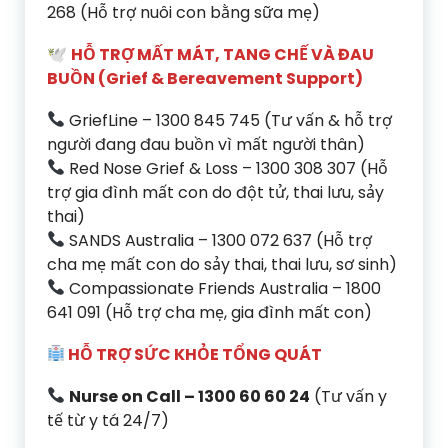
268 (Hỗ trợ nuôi con bằng sữa mẹ)
🕊
HỖ TRỢ MẤT MÁT, TANG CHẾ VÀ ĐAU
BUỒN (Grief & Bereavement Support)
GriefLine – 1300 845 745 (Tư vấn & hỗ trợ
người đang đau buồn vì mất người thân)
Red Nose Grief & Loss – 1300 308 307 (Hỗ
trợ gia đình mất con do đột tử, thai lưu, sảy
thai)
SANDS Australia – 1300 072 637 (Hỗ trợ
cha mẹ mất con do sảy thai, thai lưu, sơ sinh)
Compassionate Friends Australia – 1800
641 091 (Hỗ trợ cha mẹ, gia đình mất con)
HỖ TRỢ SỨC KHỎE TỔNG QUÁT
Nurse on Call – 1300 60 60 24
(Tư vấn y
tế từ y tá 24/7)