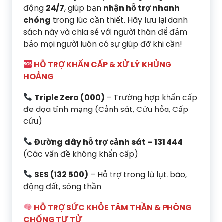
động
24/7
, giúp bạn
nhận hỗ trợ nhanh
chóng
trong lúc cần thiết. Hãy lưu lại danh
sách này và chia sẻ với người thân để đảm
bảo mọi người luôn có sự giúp đỡ khi cần!
HỖ TRỢ KHẨN CẤP & XỬ LÝ KHỦNG
HOẢNG
Triple Zero (000)
– Trường hợp khẩn cấp
đe dọa tính mạng (Cảnh sát, Cứu hỏa, Cấp
cứu)
Đường dây hỗ trợ cảnh sát – 131 444
(Các vấn đề không khẩn cấp)
SES (132 500)
– Hỗ trợ trong lũ lụt, bão,
động đất, sóng thần
HỖ TRỢ SỨC KHỎE TÂM THẦN & PHÒNG
CHỐNG TỰ TỬ