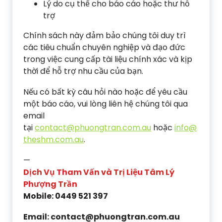
Lý do cụ thể cho báo cáo hoặc thư hỗ
trợ
Chính sách này đảm bảo chúng tôi duy trì
các tiêu chuẩn chuyên nghiệp và đạo đức
trong việc cung cấp tài liệu chính xác và kịp
thời để hỗ trợ nhu cầu của bạn.
Nếu có bất kỳ câu hỏi nào hoặc để yêu cầu
một báo cáo, vui lòng liên hệ chúng tôi qua
email
tại
contact@phuongtran.com.au
hoặc
info@
theshm.com.au
.
—
Dịch Vụ Tham Vấn và Trị Liệu Tâm Lý
Phượng Trần
Mobile: 0449 521 397
Email: contact@phuongtran.com.au