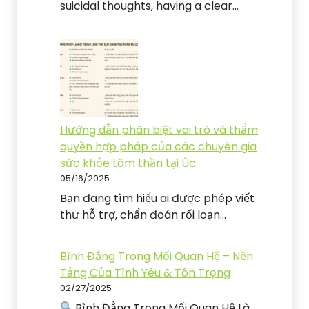
suicidal thoughts, having a clear…
Hướng dẫn phân biệt vai trò và thẩm
quyền hợp pháp của các chuyên gia
sức khỏe tâm thần tại Úc
05/16/2025
Bạn đang tìm hiểu ai được phép viết
thư hỗ trợ, chẩn đoán rối loạn…
Bình Đẳng Trong Mối Quan Hệ – Nền
Tảng Của Tình Yêu & Tôn Trọng
02/27/2025
Bình Đẳng Trong Mối Quan Hệ Là