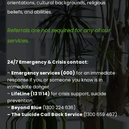
orientations, cultural backgrounds, religious
beliefs, and abilities.
Referrals are not required for any of our
services.
24/7 Emergency & Crisis contact:
–
Emergency services (000)
for an immediate
response if you, or someone you know is in
immediate danger
–
LifeLine (13 11 14)
for crisis support, suicide
prevention.
–
Beyond Blue
(1300 224 636)
– The Suicide Call Back Service
(1300 659 467)