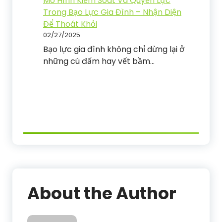
Mô Hình Kiểm Soát Và Quyền Lực
Trong Bạo Lực Gia Đình – Nhận Diện
Để Thoát Khỏi
02/27/2025
Bạo lực gia đình không chỉ dừng lại ở
những cú đấm hay vết bầm…
About the Author