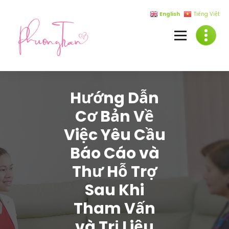
Skip
English
Tiếng Việt
to
content
Hướng Dẫn
Cơ Bản Về
Việc Yêu Cầu
Báo Cáo và
Thư Hỗ Trợ
Sau Khi
Tham Vấn
và Trị Liệu